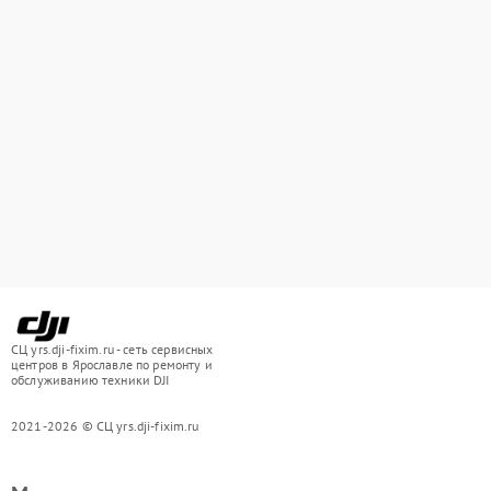
СЦ yrs.dji-fixim.ru - сеть сервисных
центров в Ярославле по ремонту и
обслуживанию техники DJI
2021-2026 © СЦ yrs.dji-fixim.ru