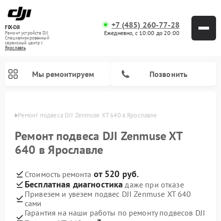
+7 (485) 260-77-28
FIX-DJI
Ежедневно, с 10:00 до 20:00
Ремонт устройств DJI
Специализированный
cервисный центр г.
Ярославль
Мы ремонтируем
Позвонить
лавле
Ремонт подвеса DJI Zenmuse XT 640 в Ярославле
Ремонт подвеса DJI Zenmuse XT
640 в Ярославле
от 520 руб.
Стоимость ремонта
Бесплатная диагностика
даже при отказе
Привезем и увезем подвес DJI Zenmuse XT 640
сами
Гарантия на наши работы по ремонту подвесов DJI